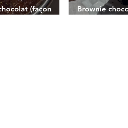
chocolat (façon
Brownie choco
ajoutés