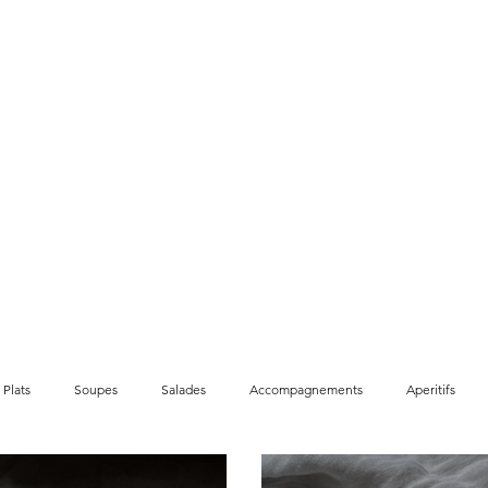
ation de contenu
À propos
Recettes
Plats
Soupes
Salades
Accompagnements
Aperitifs
Sans lactose
Vegan
Proteines vegetales
Proteines animales