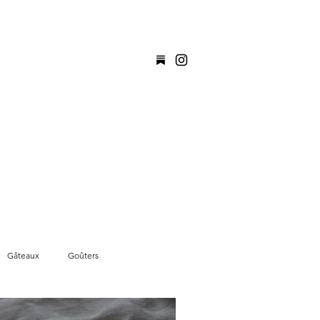
Réserver
Gâteaux
Goûters
Idees de remplacements