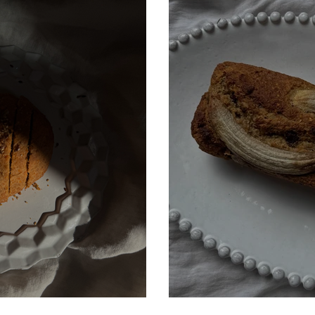
 lentilles
Banana bread 