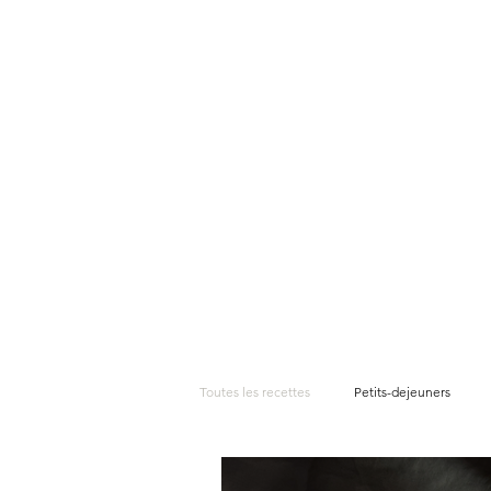
Consultations
Cré
Toutes les recettes
Petits-dejeuners
Boissons et jus
Sans gluten