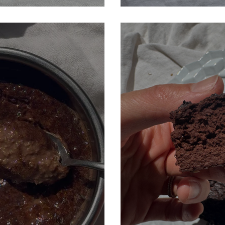
ète
Granola pomm