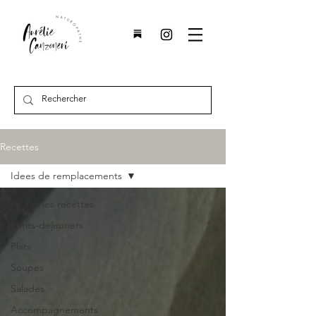
Recettes
Idees de remplacements
Toutes les recettes
Petits-dejeuners
Plats
Soupes
Salades
Accompagnements