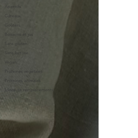
Aperitifs
Gâteaux
Goûters
Boissons et jus
Sans gluten
Sans lactose
Vegan
Proteines vegetales
Proteines animales
Idees de remplacements