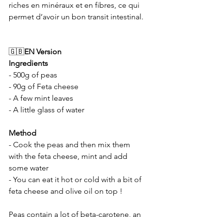
riches en minéraux et en fibres, ce qui 
permet d’avoir un bon transit intestinal. 
🇬🇧
EN Version
Ingredients
- 500g of peas
- 90g of Feta cheese 
- A few mint leaves
- A little glass of water
Method
- Cook the peas and then mix them 
with the feta cheese, mint and add 
some water
- You can eat it hot or cold with a bit of 
feta cheese and olive oil on top !
Peas contain a lot of beta-carotene, an 