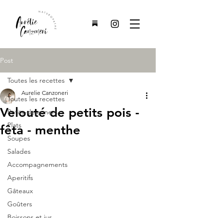
Post
Toutes les recettes
Aurelie Canzoneri
Toutes les recettes
Velouté de petits pois -
Petits-dejeuners
Plats
fêta - menthe
Soupes
Salades
Accompagnements
Aperitifs
Gâteaux
Goûters
Boissons et jus