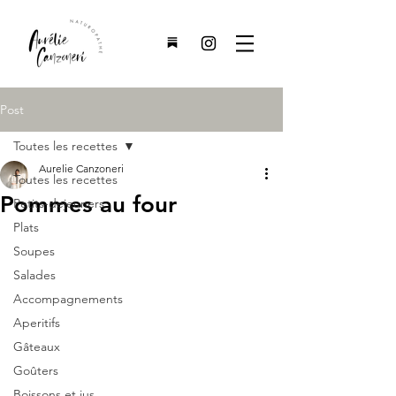
Post
Toutes les recettes
Aurelie Canzoneri
Toutes les recettes
Pommes au four
Petits-dejeuners
Plats
Soupes
Salades
Accompagnements
Aperitifs
Gâteaux
Goûters
Boissons et jus