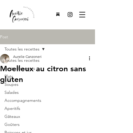
Post
Toutes les recettes
Aurelie Canzoneri
Toutes les recettes
Moelleux au citron sans
Petits-dejeuners
Plats
gluten
Soupes
Salades
Accompagnements
Aperitifs
Gâteaux
Goûters
Boissons et jus