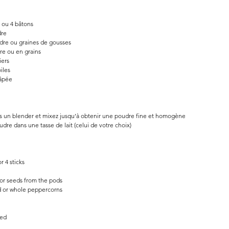
 ou 4 bâtons
dre
dre ou graines de gousses
dre ou en grains
iers
oiles
râpée
ns un blender et mixez jusqu’à obtenir une poudre fine et homogène
dre dans une tasse de lait (celui de votre choix)
 4 sticks
or seeds from the pods
d or whole peppercorns
ted