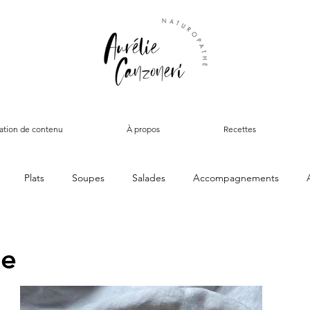
ation de contenu
À propos
Recettes
Plats
Soupes
Salades
Accompagnements
Sans gluten
Sans lactose
Vegan
Proteines vegetales
te