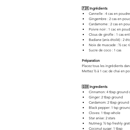
🇫🇷 
Ingrédients
Cannelle : 4 cas en poudre
Gingembre : 2 cas en pou
Cardamome : 2 cas en pou
Poivre noir : 1 cac en pou
Clous de girofle : 1 cas ent
Badiane (anis étoilé) : 2 ét
Noix de muscade : ½ cac 
Sucre de coco : 1 cas
Préparation
Placez tous les ingrédients da
Mettez ½ à 1 cac de chai en pou
🇬🇧 
Ingredients
Cinnamon: 4 tbsp ground or
Ginger: 2 tbsp ground
Cardamom: 2 tbsp ground 
Black pepper: 1 tsp groun
Cloves: 1 tbsp whole
Star anise: 2 stars
Nutmeg: ½ tsp freshly gra
Coconut sugar: 1 tbsp