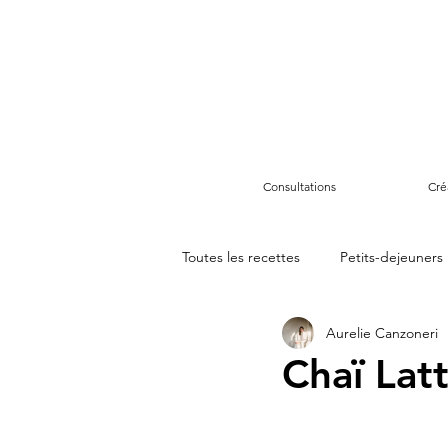
Consultations
Cré
Toutes les recettes
Petits-dejeuners
Aurelie Canzoneri
Goûters
Boissons et jus
Chaï Lat
Idees de remplacements