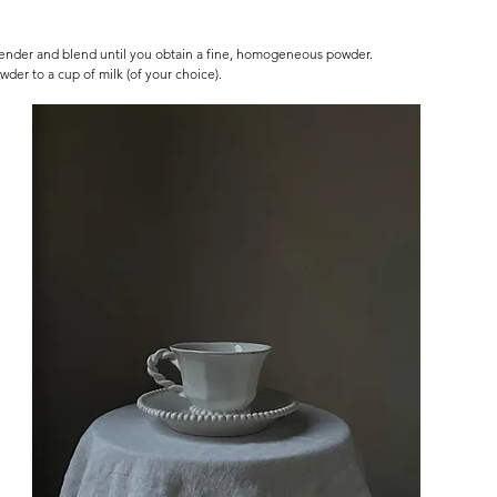
 blender and blend until you obtain a fine, homogeneous powder.
der to a cup of milk (of your choice).