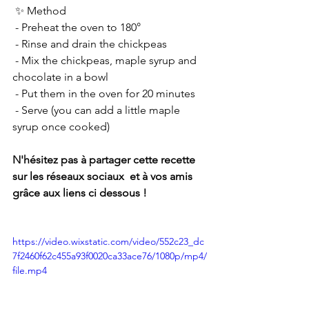
 ✨ Method
 - Preheat the oven to 180°
 - Rinse and drain the chickpeas
 - Mix the chickpeas, maple syrup and 
chocolate in a bowl
 - Put them in the oven for 20 minutes
 - Serve (you can add a little maple 
syrup once cooked)
N'hésitez pas à partager cette recette 
sur les réseaux sociaux  et à vos amis 
grâce aux liens ci dessous ! 
https://video.wixstatic.com/video/552c23_dc
7f2460f62c455a93f0020ca33ace76/1080p/mp4/
file.mp4