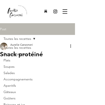
Post
Toutes les recettes
Aurelie Canzoneri
Toutes les recettes
Snack protéiné
Petits-dejeuners
Plats
Soupes
Salades
Accompagnements
Aperitifs
Gâteaux
Goûters
Boissons et jus