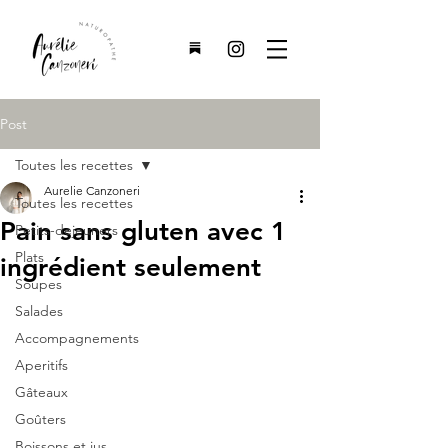
Post
Toutes les recettes
Aurelie Canzoneri
Toutes les recettes
Pain sans gluten avec 1
Petits-dejeuners
Plats
ingrédient seulement
Soupes
Salades
Accompagnements
Aperitifs
Gâteaux
Goûters
Boissons et jus