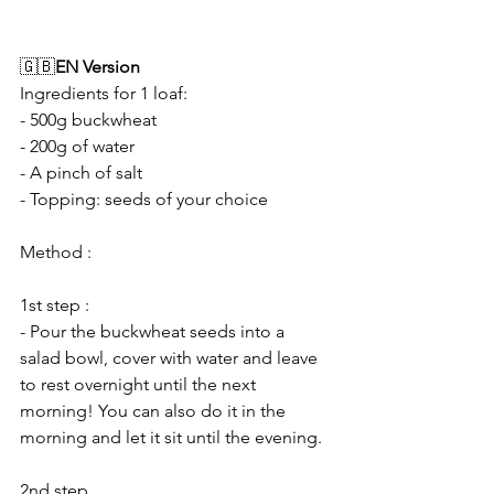
🇬🇧
EN Version
Ingredients for 1 loaf:
- 500g buckwheat
- 200g of water
- A pinch of salt
- Topping: seeds of your choice
Method :
1st step :
- Pour the buckwheat seeds into a 
salad bowl, cover with water and leave 
to rest overnight until the next 
morning! You can also do it in the 
morning and let it sit until the evening.
2nd step