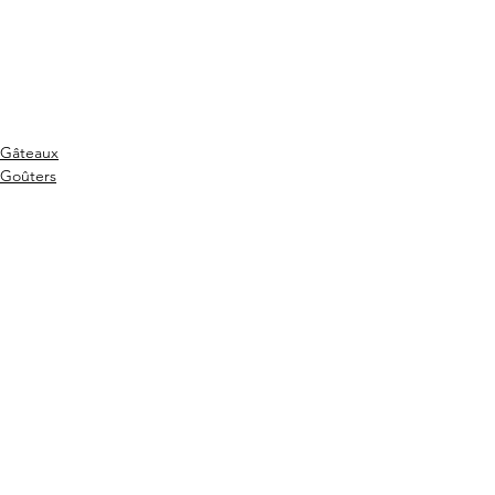
Gâteaux
Goûters
Sans gluten
Commentaires
Rédigez un commentaire...