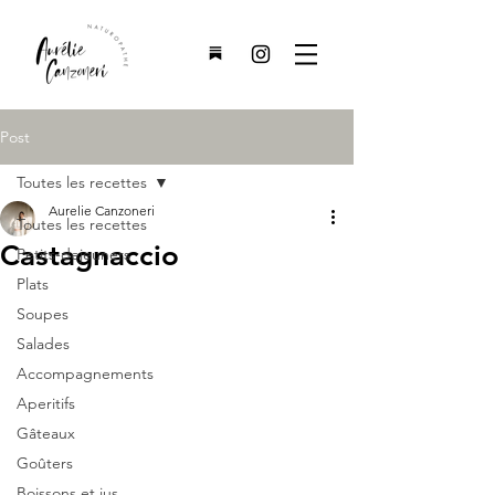
Post
Toutes les recettes
Aurelie Canzoneri
Toutes les recettes
Castagnaccio
Petits-dejeuners
Plats
Soupes
Salades
Accompagnements
Aperitifs
Gâteaux
Goûters
Boissons et jus