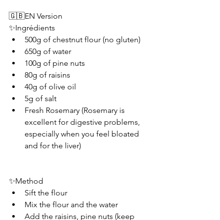
🇬🇧EN Version 
✨Ingrédients
500g of chestnut flour (no gluten)
650g of water
100g of pine nuts
80g of raisins
40g of olive oil 
5g of salt 
Fresh Rosemary (Rosemary is 
excellent for digestive problems, 
especially when you feel bloated 
and for the liver)
✨Method
Sift the flour 
Mix the flour and the water 
Add the raisins, pine nuts (keep 