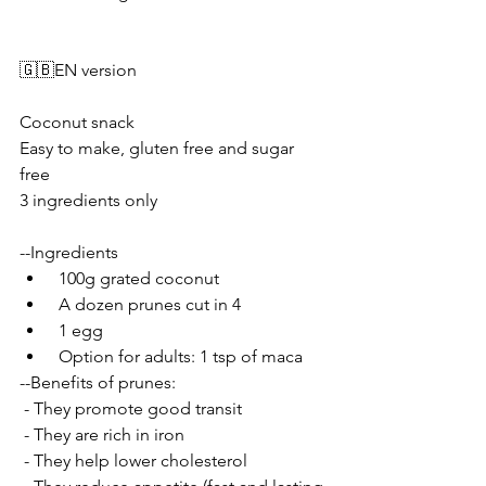
🇬🇧EN version
Coconut snack
Easy to make, gluten free and sugar 
free 
3 ingredients only 
--Ingredients
 100g grated coconut
 A dozen prunes cut in 4
 1 egg
 Option for adults: 1 tsp of maca
--Benefits of prunes:
 - They promote good transit
 - They are rich in iron
 - They help lower cholesterol