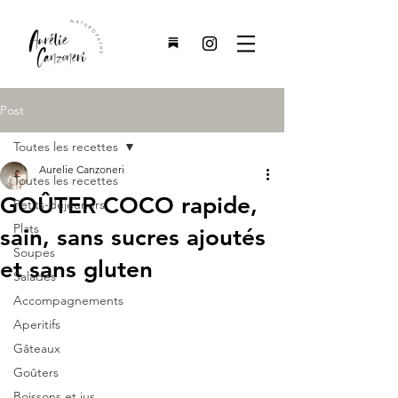
Post
Toutes les recettes
Aurelie Canzoneri
Toutes les recettes
GOÛTER COCO rapide,
Petits-dejeuners
Plats
sain, sans sucres ajoutés
Soupes
et sans gluten
Salades
Accompagnements
Aperitifs
Gâteaux
Goûters
Boissons et jus