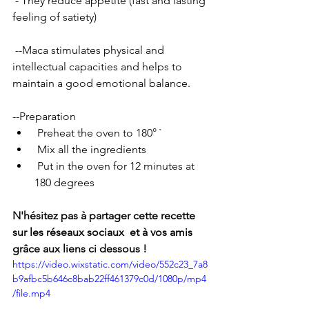
 - They reduce appetite (fast and lasting 
feeling of satiety)
 --Maca stimulates physical and 
intellectual capacities and helps to 
maintain a good emotional balance.
--Preparation
 Preheat the oven to 180° `
 Mix all the ingredients
 Put in the oven for 12 minutes at 
180 degrees
N'hésitez pas à partager cette recette 
sur les réseaux sociaux  et à vos amis 
grâce aux liens ci dessous ! 
https://video.wixstatic.com/video/552c23_7a8
b9afbc5b646c8bab22ff461379c0d/1080p/mp4
/file.mp4